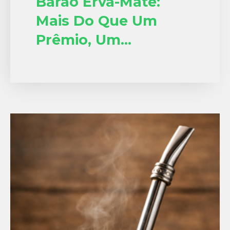
Barão Erva-Mate:
Mais Do Que Um
Prêmio, Um
Reconhecimento
Construído Todos Os
Dias