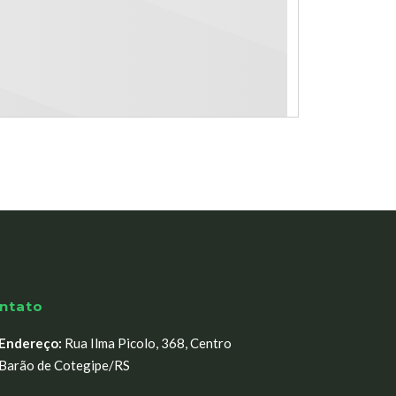
ntato
Endereço:
Rua Ilma Picolo, 368, Centro
Barão de Cotegipe/RS