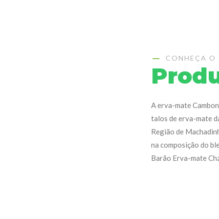
CONHEÇA O
Prod
A erva-mate Cambona
talos de erva-mate d
Região de Machadinh
na composição do ble
Barão Erva-mate Chás