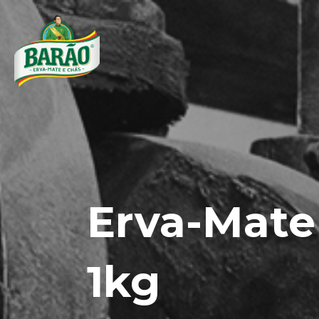
Erva-Mate
1kg