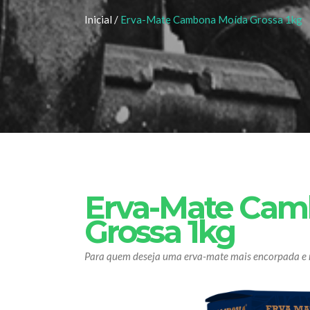
Inicial /
Erva-Mate Cambona Moída Grossa 1kg
Erva-Mate Cam
Grossa 1kg
Para quem deseja uma erva-mate mais encorpada e 