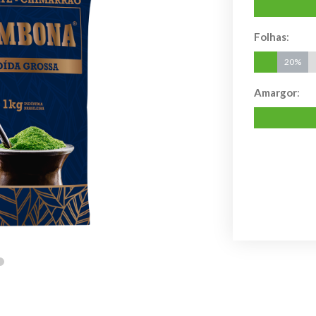
Folhas
:
20%
20%
Amargor
: