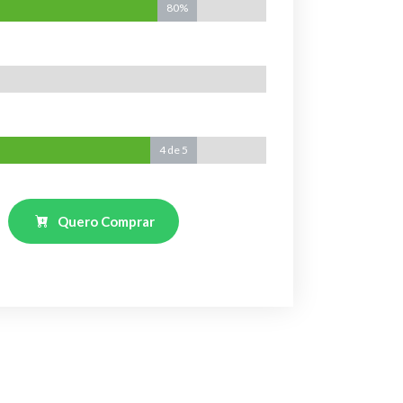
80%
80%
4
4 de 5
de
5
Quero Comprar