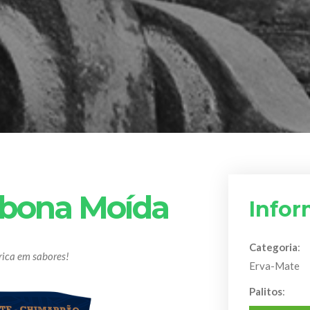
bona Moída
Info
Categoria
:
rica em sabores!
Erva-Mate
Palitos
: