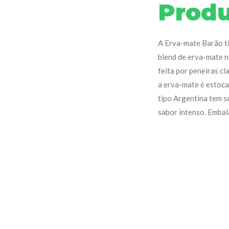
Prod
A Erva-mate Barão t
blend de erva-mate n
feita por peneiras c
a erva-mate é estoca
tipo Argentina tem s
sabor intenso. Emba