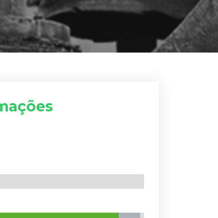
rmações
98%