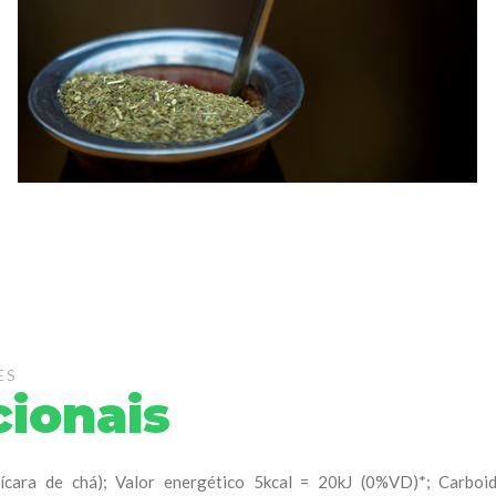
ES
cionais
cara de chá); Valor energético 5kcal = 20kJ (0%VD)*; Carboi