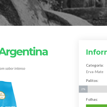
 Argentina
Info
Categoria
:
om sabor intenso
Erva-Mate
Palitos
:
2%
2%
Folhas
: